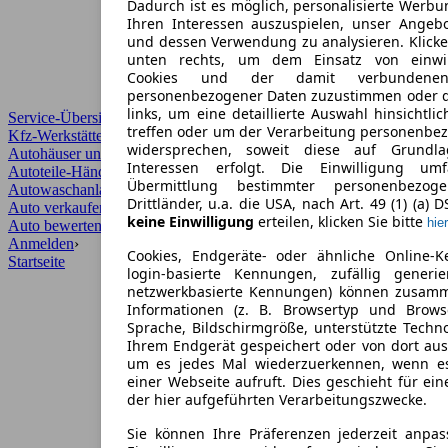
Dadurch ist es möglich, personalisierte Werb
Ihren Interessen auszuspielen, unser Angeb
und dessen Verwendung zu analysieren. Klicke
unten rechts, um dem Einsatz von einwill
Cookies und der damit verbundenen 
personenbezogener Daten zuzustimmen oder d
links, um eine detaillierte Auswahl hinsichtli
Service-Übersicht
treffen oder um der Verarbeitung personenbe
Kfz-Werkstätten
widersprechen, soweit diese auf Grundla
Autohäuser und Händler
Interessen erfolgt. Die Einwilligung um
Autoteile-Händler
Übermittlung bestimmter personenbezo
Autowaschanlagen
Drittländer, u.a. die USA, nach Art. 49 (1) (a) 
Auto verkaufen
›
keine Einwilligung
erteilen, klicken Sie bitte
hier
Auto bewerten
›
Anmelden
›
Cookies, Endgeräte- oder ähnliche Online-K
Startseite
login-basierte Kennungen, zufällig generi
netzwerkbasierte Kennungen) können zusam
Informationen (z. B. Browsertyp und Browse
Sprache, Bildschirmgröße, unterstützte Techno
Ihrem Endgerät gespeichert oder von dort au
um es jedes Mal wiederzuerkennen, wenn e
einer Webseite aufruft. Dies geschieht für ei
der hier aufgeführten Verarbeitungszwecke.
Sie können Ihre Präferenzen jederzeit anpas