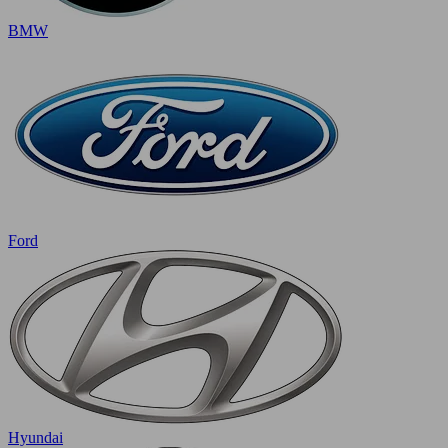
BMW
Ford
Hyundai