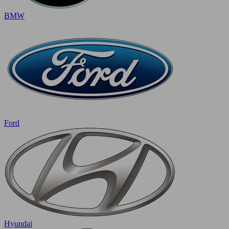
BMW
Ford
Hyundai