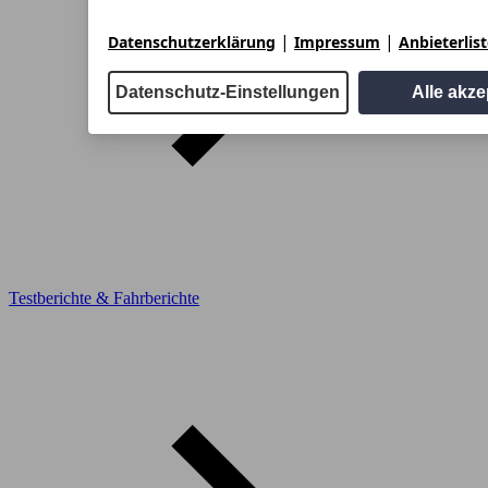
|
|
Datenschutzerklärung
Impressum
Anbieterlis
Datenschutz-Einstellungen
Alle akze
Testberichte & Fahrberichte