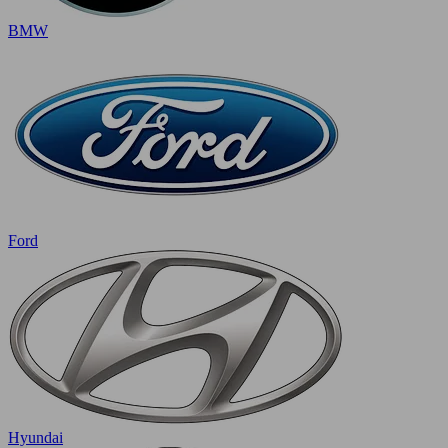
BMW
Ford
Hyundai