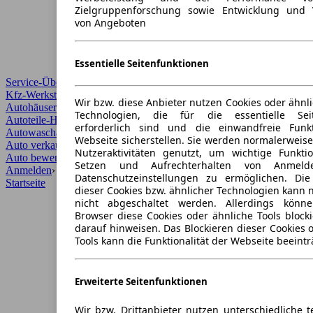
Zielgruppenforschung sowie Entwicklung und 
von Angeboten
Essentielle Seitenfunktionen
Service-Übersicht
Kfz-Werkstätten
Wir bzw. diese Anbieter nutzen Cookies oder ähnl
Autohäuser und Händler
Technologien, die für die essentielle Seit
Autoteile-Händler
erforderlich sind und die einwandfreie Funkt
Autowaschanlagen
Webseite sicherstellen. Sie werden normalerweise
Auto verkaufen
›
Nutzeraktivitäten genutzt, um wichtige Funkt
Auto bewerten
›
Setzen und Aufrechterhalten von Anmeld
Anmelden
›
Datenschutzeinstellungen zu ermöglichen. Di
Startseite
dieser Cookies bzw. ähnlicher Technologien kann
nicht abgeschaltet werden. Allerdings könn
Browser diese Cookies oder ähnliche Tools block
darauf hinweisen. Das Blockieren dieser Cookies 
Tools kann die Funktionalität der Webseite beeintr
Erweiterte Seitenfunktionen
Wir bzw. Drittanbieter nutzen unterschiedliche 