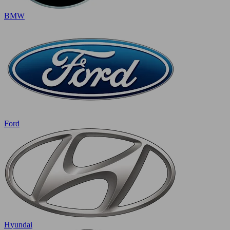
BMW
Ford
Hyundai