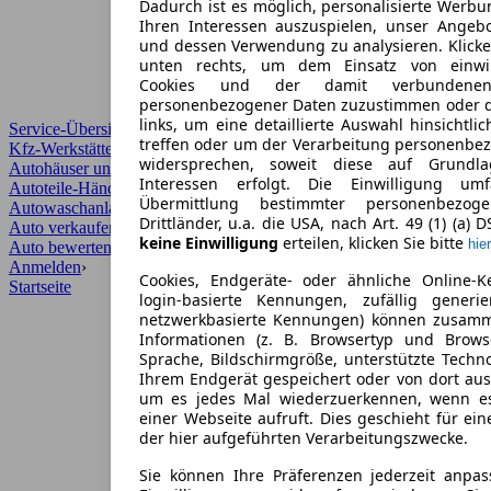
Dadurch ist es möglich, personalisierte Werb
Ihren Interessen auszuspielen, unser Angeb
und dessen Verwendung zu analysieren. Klicke
unten rechts, um dem Einsatz von einwill
Cookies und der damit verbundenen 
personenbezogener Daten zuzustimmen oder d
links, um eine detaillierte Auswahl hinsichtli
Service-Übersicht
treffen oder um der Verarbeitung personenbe
Kfz-Werkstätten
widersprechen, soweit diese auf Grundla
Autohäuser und Händler
Interessen erfolgt. Die Einwilligung um
Autoteile-Händler
Übermittlung bestimmter personenbezo
Autowaschanlagen
Drittländer, u.a. die USA, nach Art. 49 (1) (a) 
Auto verkaufen
›
keine Einwilligung
erteilen, klicken Sie bitte
hier
Auto bewerten
›
Anmelden
›
Cookies, Endgeräte- oder ähnliche Online-K
Startseite
login-basierte Kennungen, zufällig generi
netzwerkbasierte Kennungen) können zusam
Informationen (z. B. Browsertyp und Browse
Sprache, Bildschirmgröße, unterstützte Techno
Ihrem Endgerät gespeichert oder von dort au
um es jedes Mal wiederzuerkennen, wenn e
einer Webseite aufruft. Dies geschieht für ei
der hier aufgeführten Verarbeitungszwecke.
Sie können Ihre Präferenzen jederzeit anpas