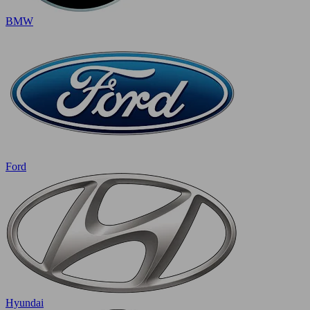
BMW
Ford
Hyundai