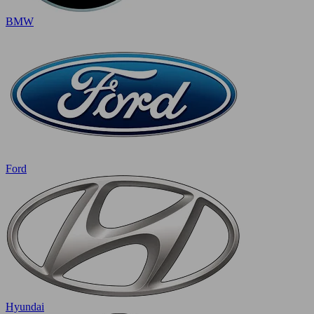
BMW
Ford
Hyundai