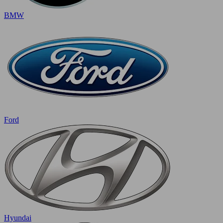
BMW
Ford
Hyundai