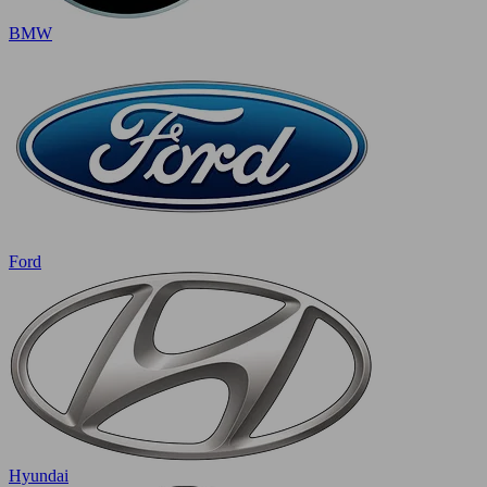
BMW
Ford
Hyundai