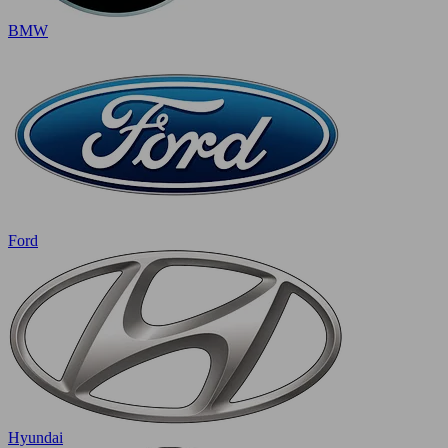
BMW
Ford
Hyundai