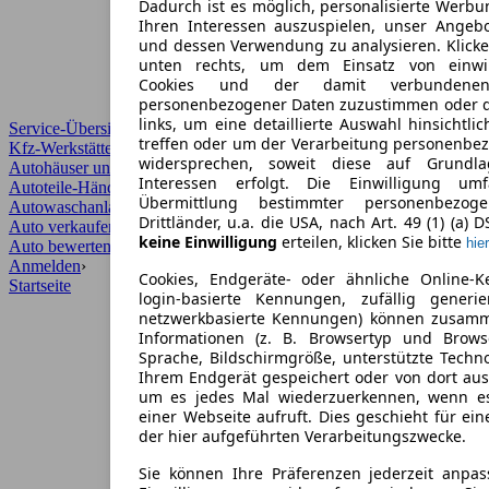
Dadurch ist es möglich, personalisierte Werb
Ihren Interessen auszuspielen, unser Angeb
und dessen Verwendung zu analysieren. Klicke
unten rechts, um dem Einsatz von einwill
Cookies und der damit verbundenen 
personenbezogener Daten zuzustimmen oder d
links, um eine detaillierte Auswahl hinsichtli
Service-Übersicht
treffen oder um der Verarbeitung personenbe
Kfz-Werkstätten
widersprechen, soweit diese auf Grundla
Autohäuser und Händler
Interessen erfolgt. Die Einwilligung um
Autoteile-Händler
Übermittlung bestimmter personenbezo
Autowaschanlagen
Drittländer, u.a. die USA, nach Art. 49 (1) (a) 
Auto verkaufen
›
keine Einwilligung
erteilen, klicken Sie bitte
hier
Auto bewerten
›
Anmelden
›
Cookies, Endgeräte- oder ähnliche Online-K
Startseite
login-basierte Kennungen, zufällig generi
netzwerkbasierte Kennungen) können zusam
Informationen (z. B. Browsertyp und Browse
Sprache, Bildschirmgröße, unterstützte Techno
Ihrem Endgerät gespeichert oder von dort au
um es jedes Mal wiederzuerkennen, wenn e
einer Webseite aufruft. Dies geschieht für ei
der hier aufgeführten Verarbeitungszwecke.
Sie können Ihre Präferenzen jederzeit anpas