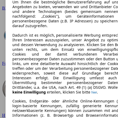
Um Ihnen die bestmögliche Benutzererfahrung auf un
Angeboten zu bieten, verwenden wir und Drittanbieter Co
BMW
und andere Technologien (beides gemeinsam nennen
nachfolgend: „Cookies"), um Geräteinformationen
personenbezogene Daten (z.B. IP Adressen) zu speicher
darauf zuzugreifen.
Dadurch ist es möglich, personalisierte Werbung entspre
Ihren Interessen auszuspielen, unser Angebot zu optim
und dessen Verwendung zu analysieren. Klicken Sie den B
unten rechts, um dem Einsatz von einwilligungspfli
Cookies und der damit verbundenen Verarbei
personenbezogener Daten zuzustimmen oder den Button 
Ford
links, um eine detaillierte Auswahl hinsichtlich der Cooki
treffen oder um der Verarbeitung personenbezogener Dat
widersprechen, soweit diese auf Grundlage berecht
Interessen erfolgt. Die Einwilligung umfasst auc
Übermittlung bestimmter personenbezogener Date
Drittländer, u.a. die USA, nach Art. 49 (1) (a) DSGVO. Wolle
keine Einwilligung
erteilen, klicken Sie bitte
.
hier
Cookies, Endgeräte- oder ähnliche Online-Kennungen (
login-basierte Kennungen, zufällig generierte Kennu
netzwerkbasierte Kennungen) können zusammen mit an
Informationen (z. B. Browsertyp und Browserinformati
Hyundai