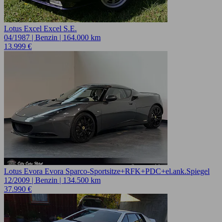
Lotus Excel Excel S.E.
04/1987 | Benzin | 164.000 km
13.999 €
Lotus Evora Evora Sparco-Sportsitze+RFK+PDC+el.ank.Spiegel
12/2009 | Benzin | 134.500 km
37.990 €