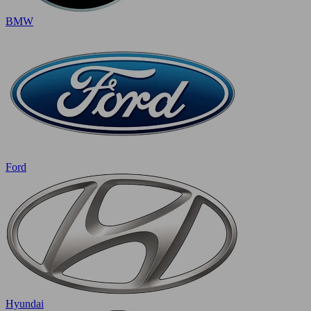
BMW
Ford
Hyundai