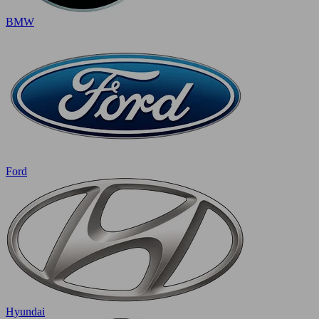
BMW
Ford
Hyundai