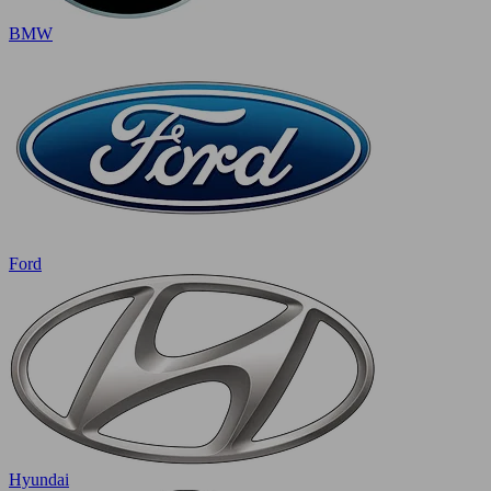
BMW
Ford
Hyundai