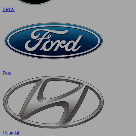
BMW
Ford
Hyundai