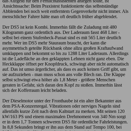
das Aufgeld für den Fernlichtassistenten anlegen sollte, ist
Ansichtssache: Beim Praxistest funktionierte das selbstständige
Abblenden bei noch weit entferntem Gegenverkehr nicht immer. Als
menschlicher Fahrer hätte man oft deutlich früher abgeblendet.
Der DS5 ist kein Kombi. Immerhin fällt die Zuladung mit 480
Kilogramm ganz ordentlich aus. Der Laderaum fasst 468 Liter -
selbst bei einem Stufenheck-Passat sind es mit 565 Liter deutlich
mehr. Wer im DS5 mehr Stauraum braucht, der kann die
asymmetrisch geteilte Rückbank ohne allzu großen Kraftaufwand
umklappen und bekommt so bis zu 1288 Liter Laderaum. Allerdings
ist die Ladefläche an den geklappten Lehnen nicht ganz eben. Die
Heckklappe öffnet per Knopfdruck, schwingt aber nicht automatisch
auf. Das ist umso ärgerlicher, als dass es auch keinen Griff gibt, um
sie aufzuziehen - man muss schon ans volle Blech ran. Die Klappe
selbst schwingt etwa höher als 1,8 Meter - größere Menschen
geraten in Gefahr, sich daran den Kopf zu stoßen. Immerhin lässt
sich der Kofferraum leicht beladen.
Der Dieselmotor unter der Fronthaube ist ein alter Bekannter aus
dem PSA-Konzernregal. Vibrationen oder nerviges Nageln sind
allenfalls kurze Zeit nach dem Kaltstart zu merken. Mit seinen 120
kW/163 PS und einem maximalen Drehmoment von 340 Nm sorgt
er in dem 1,7 Tonnen schweren DS5 für ordentliche Fahrleistungen.
In 8,8 Sekunden bringt er ihn aus dem Stand auf Tempo 100, bei