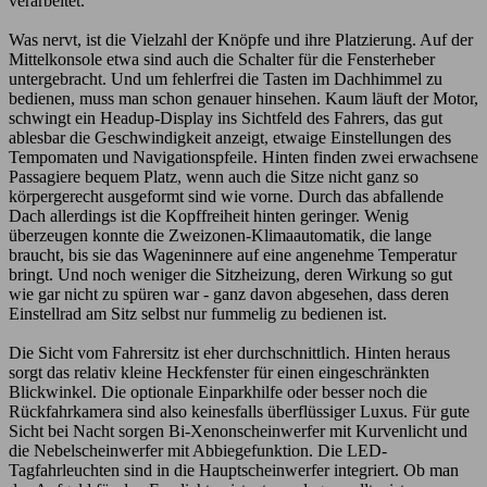
verarbeitet.
Was nervt, ist die Vielzahl der Knöpfe und ihre Platzierung. Auf der
Mittelkonsole etwa sind auch die Schalter für die Fensterheber
untergebracht. Und um fehlerfrei die Tasten im Dachhimmel zu
bedienen, muss man schon genauer hinsehen. Kaum läuft der Motor,
schwingt ein Headup-Display ins Sichtfeld des Fahrers, das gut
ablesbar die Geschwindigkeit anzeigt, etwaige Einstellungen des
Tempomaten und Navigationspfeile. Hinten finden zwei erwachsene
Passagiere bequem Platz, wenn auch die Sitze nicht ganz so
körpergerecht ausgeformt sind wie vorne. Durch das abfallende
Dach allerdings ist die Kopffreiheit hinten geringer. Wenig
überzeugen konnte die Zweizonen-Klimaautomatik, die lange
braucht, bis sie das Wageninnere auf eine angenehme Temperatur
bringt. Und noch weniger die Sitzheizung, deren Wirkung so gut
wie gar nicht zu spüren war - ganz davon abgesehen, dass deren
Einstellrad am Sitz selbst nur fummelig zu bedienen ist.
Die Sicht vom Fahrersitz ist eher durchschnittlich. Hinten heraus
sorgt das relativ kleine Heckfenster für einen eingeschränkten
Blickwinkel. Die optionale Einparkhilfe oder besser noch die
Rückfahrkamera sind also keinesfalls überflüssiger Luxus. Für gute
Sicht bei Nacht sorgen Bi-Xenonscheinwerfer mit Kurvenlicht und
die Nebelscheinwerfer mit Abbiegefunktion. Die LED-
Tagfahrleuchten sind in die Hauptscheinwerfer integriert. Ob man