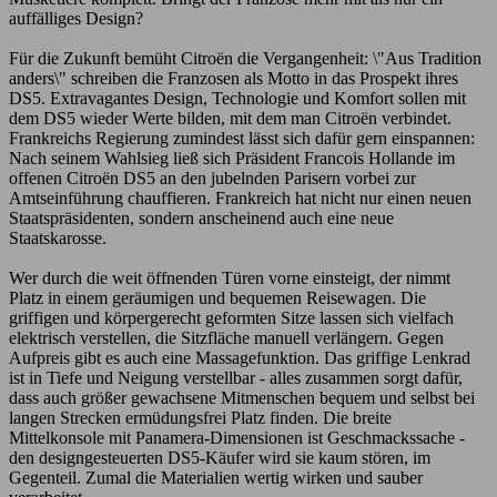
auffälliges Design?
Für die Zukunft bemüht Citroën die Vergangenheit: \"Aus Tradition
anders\" schreiben die Franzosen als Motto in das Prospekt ihres
DS5. Extravagantes Design, Technologie und Komfort sollen mit
dem DS5 wieder Werte bilden, mit dem man Citroën verbindet.
Frankreichs Regierung zumindest lässt sich dafür gern einspannen:
Nach seinem Wahlsieg ließ sich Präsident Francois Hollande im
offenen Citroën DS5 an den jubelnden Parisern vorbei zur
Amtseinführung chauffieren. Frankreich hat nicht nur einen neuen
Staatspräsidenten, sondern anscheinend auch eine neue
Staatskarosse.
Wer durch die weit öffnenden Türen vorne einsteigt, der nimmt
Platz in einem geräumigen und bequemen Reisewagen. Die
griffigen und körpergerecht geformten Sitze lassen sich vielfach
elektrisch verstellen, die Sitzfläche manuell verlängern. Gegen
Aufpreis gibt es auch eine Massagefunktion. Das griffige Lenkrad
ist in Tiefe und Neigung verstellbar - alles zusammen sorgt dafür,
dass auch größer gewachsene Mitmenschen bequem und selbst bei
langen Strecken ermüdungsfrei Platz finden. Die breite
Mittelkonsole mit Panamera-Dimensionen ist Geschmackssache -
den designgesteuerten DS5-Käufer wird sie kaum stören, im
Gegenteil. Zumal die Materialien wertig wirken und sauber