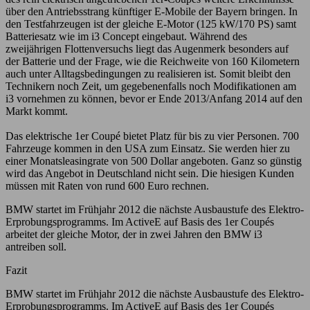
über den Antriebsstrang künftiger E-Mobile der Bayern bringen. In
den Testfahrzeugen ist der gleiche E-Motor (125 kW/170 PS) samt
Batteriesatz wie im i3 Concept eingebaut. Während des
zweijährigen Flottenversuchs liegt das Augenmerk besonders auf
der Batterie und der Frage, wie die Reichweite von 160 Kilometern
auch unter Alltagsbedingungen zu realisieren ist. Somit bleibt den
Technikern noch Zeit, um gegebenenfalls noch Modifikationen am
i3 vornehmen zu können, bevor er Ende 2013/Anfang 2014 auf den
Markt kommt.
Das elektrische 1er Coupé bietet Platz für bis zu vier Personen. 700
Fahrzeuge kommen in den USA zum Einsatz. Sie werden hier zu
einer Monatsleasingrate von 500 Dollar angeboten. Ganz so günstig
wird das Angebot in Deutschland nicht sein. Die hiesigen Kunden
müssen mit Raten von rund 600 Euro rechnen.
BMW startet im Frühjahr 2012 die nächste Ausbaustufe des Elektro-
Erprobungsprogramms. Im ActiveE auf Basis des 1er Coupés
arbeitet der gleiche Motor, der in zwei Jahren den BMW i3
antreiben soll.
Fazit
BMW startet im Frühjahr 2012 die nächste Ausbaustufe des Elektro-
Erprobungsprogramms. Im ActiveE auf Basis des 1er Coupés