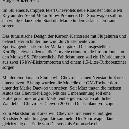
Holger Holzer/SP-X
Im Stil eines Kampfjets feiert Chevrolets neue Roadster-Studie Mi-
Ray auf der Seoul Motor Show Premiere. Der Sportwagen soll für
ein wenig Glanz beim Start der Marke in dem asiatischen Land
sorgen.
Das futuristische Design der Karbon-Karosserie mit Flügeltüren und
beleuchteter Schulterlinie wird durch Elemente von
Sportwagenklassikern der Marke ergänzt. Die ausgestellten
Kotflügel etwa sollen an die Corvette erinnern, die Proportionen an
den Monza SS. Für sportliche Fahrleistungen soll ein Hybridantrieb
aus zwei 15 kW-Elektromotoren und einem 1,5-Liter-Turbobenziner
sorgen.
Mit der emotionalen Studie will Chevrolet seinen Neustart in Korea
unterstützen. Bislang wurden die Modelle der GM-Tochter dort
unter der Marke Daewoo vertrieben. Seit März tragen die meisten
Autos das Chevrolet-Logo. Mit der Umbenennung soll eine
Höherpositionierung im Markt einhergehen. Einen ähnlichen
Wandel hat Chevrolet-Daewoo 2005 in Deutschland vollzogen.
Zum Marktstart in Korea will Chevrolet mit einer schnittigen
Roadster-Studie Imagepunkte sammeln. Der Sportwagen läutet
gleichzeitig das Ende von Daewoo als Automarke ein.