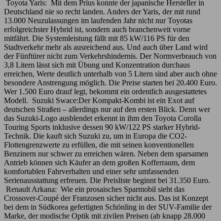
Toyota Yaris: Mit dem Prius konnte der japanische Hersteller in
Deutschland nie so recht landen. Anders der Yaris, der mit rund
13.000 Neuzulassungen im laufenden Jahr nicht nur Toyotas
erfolgreichster Hybrid ist, sondern auch branchenweit vorne
mitfährt. Die Systemleistung fällt mit 85 kW/116 PS für den
Stadtverkehr mehr als ausreichend aus. Und auch über Land wird
der Fünftürer nicht zum Verkehrshindernis. Der Normverbrauch von
3,8 Litern lässt sich mit Übung und Konzentration durchaus
erreichen, Werte deutlich unterhalb von 5 Litern sind aber auch ohne
besondere Anstrengung möglich. Die Preise starten bei 20.400 Euro.
Wer 1.500 Euro drauf legt, bekommt ein ordentlich ausgestattetes
Modell. Suzuki Swace:Der Kompakt-Kombi ist ein Exot auf
deutschen Straßen – allerdings nur auf den ersten Blick. Denn wer
das Suzuki-Logo ausblendet erkennt in ihm den Toyota Corolla
Touring Sports inklusive dessen 90 kW/122 PS starker Hybrid-
Technik. Die kauft sich Suzuki zu, um in Europa die CO2-
Flottengrenzwerte zu erfüllen, die mit seinen konventionellen
Benzinern nur schwer zu erreichen wären. Neben dem sparsamen
Antrieb können sich Käufer an dem großen Kofferraum, dem
komfortablen Fahrverhalten und einer sehr umfassenden
Serienausstattung erfreuen. Die Preisliste beginnt bei 31.350 Euro.
Renault Arkana: Wie ein prosaisches Sparmobil sieht das
Crossover-Coupé der Franzosen sicher nicht aus. Das ist Konzept
bei dem in Südkorea gefertigten Schönling in der SUV-Familie der
Marke, der modische Optik mit zivilen Preisen (ab knapp 28.000