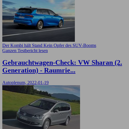
Der Kombi hält Stand Kein Opfer des SUV-Booms
Ganzen Testbericht lesen
Gebrauchtwagen-Check: VW Sharan (2.
Generation) - Raumrie...
Autoplenum, 2022-01-19