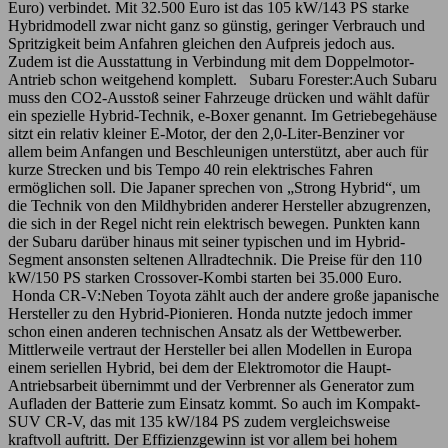
Euro) verbindet. Mit 32.500 Euro ist das 105 kW/143 PS starke
Hybridmodell zwar nicht ganz so günstig, geringer Verbrauch und
Spritzigkeit beim Anfahren gleichen den Aufpreis jedoch aus.
Zudem ist die Ausstattung in Verbindung mit dem Doppelmotor-
Antrieb schon weitgehend komplett. Subaru Forester:Auch Subaru
muss den CO2-Ausstoß seiner Fahrzeuge drücken und wählt dafür
ein spezielle Hybrid-Technik, e-Boxer genannt. Im Getriebegehäuse
sitzt ein relativ kleiner E-Motor, der den 2,0-Liter-Benziner vor
allem beim Anfangen und Beschleunigen unterstützt, aber auch für
kurze Strecken und bis Tempo 40 rein elektrisches Fahren
ermöglichen soll. Die Japaner sprechen von „Strong Hybrid“, um
die Technik von den Mildhybriden anderer Hersteller abzugrenzen,
die sich in der Regel nicht rein elektrisch bewegen. Punkten kann
der Subaru darüber hinaus mit seiner typischen und im Hybrid-
Segment ansonsten seltenen Allradtechnik. Die Preise für den 110
kW/150 PS starken Crossover-Kombi starten bei 35.000 Euro.
Honda CR-V:Neben Toyota zählt auch der andere große japanische
Hersteller zu den Hybrid-Pionieren. Honda nutzte jedoch immer
schon einen anderen technischen Ansatz als der Wettbewerber.
Mittlerweile vertraut der Hersteller bei allen Modellen in Europa
einem seriellen Hybrid, bei dem der Elektromotor die Haupt-
Antriebsarbeit übernimmt und der Verbrenner als Generator zum
Aufladen der Batterie zum Einsatz kommt. So auch im Kompakt-
SUV CR-V, das mit 135 kW/184 PS zudem vergleichsweise
kraftvoll auftritt. Der Effizienzgewinn ist vor allem bei hohem