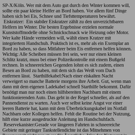
SP-X/Köln. Wer mit dem Auto gut durch den Winter kommen will,
sollte ein paar kleine Helfer an Bord haben. Vor allem fünf Dinge
haben sich bei Eis, Schnee und Tiefsttemperaturen bewährt.
Eiskratzer: Ein stabiler Eiskratzer zählt zu den unverzichtbaren
Helfern im Winter. Die besten Ergebnisse erzielen normale
Kunststoffmodelle ohne Schnickschnack wie Heizung oder Motor.
Wer kalte Hände vermeiden will, wählt einen Kratzer mit
integriertem Handschuh. Praktisch ist es, mehr als ein Exemplar an
Bord zu haben, so dass Mitfahrer beim Eis entfernen helfen können.
Wichtig: Alle Scheiben müssen frei sein, wer nur einen kleinen
Schlitz kratzt, muss bei einer Polizeikontrolle mit einem Bußgeld
rechnen. In schneereichen Gegenden lohnt es sich zudem, einen
Besen an Bord zu haben, mit dem sich das Weiß vom Dach
entfernen lässt. Starthilfekabel:Nach einer eiskalten Nacht
verweigert so manche Batterie morgens ihre Arbeit. Gut, wenn man
dann mit dem eigenen Ladekabel schnell Starthilfe bekommt. Dafür
benötigt man nur noch einen hilfsbereiten Nachbarn mit einem
funktionierenden Auto. Das geht in der Regel schneller, als auf den
Pannendienst zu warten. Auch wer selbst keine Angst vor einer
leeren Batterie hat, kann mit dem Überbrückungskabel im Notfall
Nachbarn oder Kollegen helfen. Fehlt die Routine bei der Nutzung,
hilft eine kurze ausgedruckte Anleitung im Handschuhfach.
Reservekanister:Gerade vor längeren Fahrten in schneereiche
Gebiete mit geringer Tankstellendichte ist das Mitnehmen von