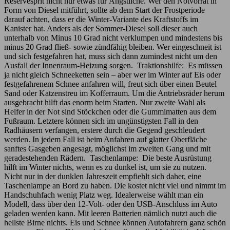
Reservesprit nicht nur etwas für Ängstliche. Wer den Notvorrat in
Form von Diesel mitführt, sollte ab dem Start der Frostperiode
darauf achten, dass er die Winter-Variante des Kraftstoffs im
Kanister hat. Anders als der Sommer-Diesel soll dieser auch
unterhalb von Minus 10 Grad nicht verklumpen und mindestens bis
minus 20 Grad fließ- sowie zündfähig bleiben. Wer eingeschneit ist
und sich festgefahren hat, muss sich dann zumindest nicht um den
Ausfall der Innenraum-Heizung sorgen. Traktionshilfe: Es müssen
ja nicht gleich Schneeketten sein – aber wer im Winter auf Eis oder
festgefahrenem Schnee anfahren will, freut sich über einen Beutel
Sand oder Katzenstreu im Kofferraum. Um die Antriebsräder herum
ausgebracht hilft das enorm beim Starten. Nur zweite Wahl als
Helfer in der Not sind Stöckchen oder die Gummimatten aus dem
Fußraum. Letztere können sich im ungünstigsten Fall in den
Radhäusern verfangen, erstere durch die Gegend geschleudert
werden. In jedem Fall ist beim Anfahren auf glatter Oberfläche
sanftes Gasgeben angesagt, möglichst im zweiten Gang und mit
geradestehenden Rädern. Taschenlampe: Die beste Ausrüstung
hilft im Winter nichts, wenn es zu dunkel ist, um sie zu nutzen.
Nicht nur in der dunklen Jahreszeit empfiehlt sich daher, eine
Taschenlampe an Bord zu haben. Die kostet nicht viel und nimmt im
Handschuhfach wenig Platz weg. Idealerweise wählt man ein
Modell, dass über den 12-Volt- oder den USB-Anschluss im Auto
geladen werden kann. Mit leeren Batterien nämlich nutzt auch die
hellste Birne nichts. Eis und Schnee können Autofahrern ganz schön