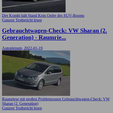
Der Kombi hält Stand Kein Opfer des SUV-Booms
Ganzen Testbericht lesen
Gebrauchtwagen-Check: VW Sharan (2.
Generation) - Raumrie...
Autoplenum, 2022-01-19
Raumriese mit großen Problemzonen Gebrauchtwagen-Check: VW
Sharan (2. Generation)
Ganzen Testbericht lesen