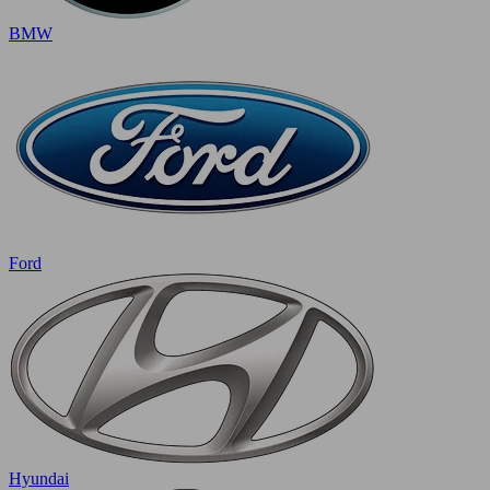
BMW
Ford
Hyundai