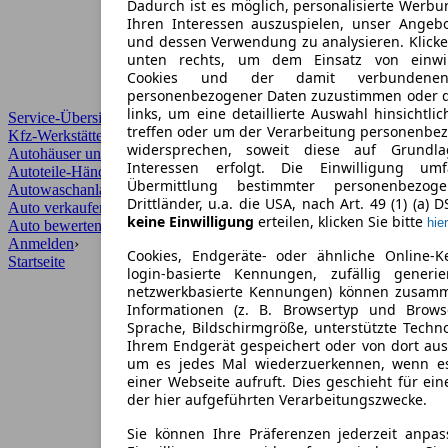
Dadurch ist es möglich, personalisierte Werb
Ihren Interessen auszuspielen, unser Angeb
und dessen Verwendung zu analysieren. Klicke
unten rechts, um dem Einsatz von einwill
Cookies und der damit verbundenen 
personenbezogener Daten zuzustimmen oder d
links, um eine detaillierte Auswahl hinsichtli
Service-Übersicht
treffen oder um der Verarbeitung personenbe
Kfz-Werkstätten
widersprechen, soweit diese auf Grundla
Autohäuser und Händler
Interessen erfolgt. Die Einwilligung um
Autoteile-Händler
Übermittlung bestimmter personenbezo
Autowaschanlagen
Drittländer, u.a. die USA, nach Art. 49 (1) (a) 
Auto verkaufen
›
keine Einwilligung
erteilen, klicken Sie bitte
hier
Auto bewerten
›
Anmelden
›
Cookies, Endgeräte- oder ähnliche Online-K
Startseite
login-basierte Kennungen, zufällig generi
netzwerkbasierte Kennungen) können zusam
Informationen (z. B. Browsertyp und Browse
Sprache, Bildschirmgröße, unterstützte Techno
Ihrem Endgerät gespeichert oder von dort au
um es jedes Mal wiederzuerkennen, wenn e
einer Webseite aufruft. Dies geschieht für ei
der hier aufgeführten Verarbeitungszwecke.
Sie können Ihre Präferenzen jederzeit anpas