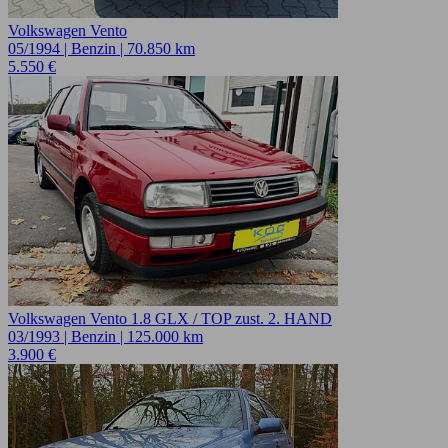
Volkswagen Vento
05/1994 | Benzin | 70.850 km
5.550 €
Volkswagen Vento 1.8 GLX / TOP zust. 2. HAND
03/1993 | Benzin | 125.000 km
3.900 €