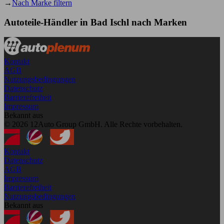
→
Nach Marke filtern
Autoteile-Händler in Bad Ischl nach Marken
Kontakt
AGB
Nutzungsbedingungen
Datenschutz
Barrierefreiheit
Impressum
Bekannt aus
© 2026 12Auto Group GmbH. Alle Rechte vorbehalten.
Kontakt
Datenschutz
AGB
Impressum
Barrierefreiheit
Nutzungsbedingungen
Bekannt aus