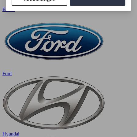
BMW
Ford
Hyundai