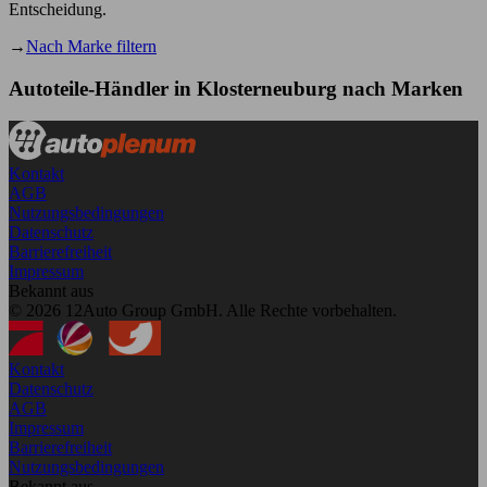
Entscheidung.
→
Nach Marke filtern
Autoteile-Händler in Klosterneuburg nach Marken
Kontakt
AGB
Nutzungsbedingungen
Datenschutz
Barrierefreiheit
Impressum
Bekannt aus
© 2026 12Auto Group GmbH. Alle Rechte vorbehalten.
Kontakt
Datenschutz
AGB
Impressum
Barrierefreiheit
Nutzungsbedingungen
Bekannt aus