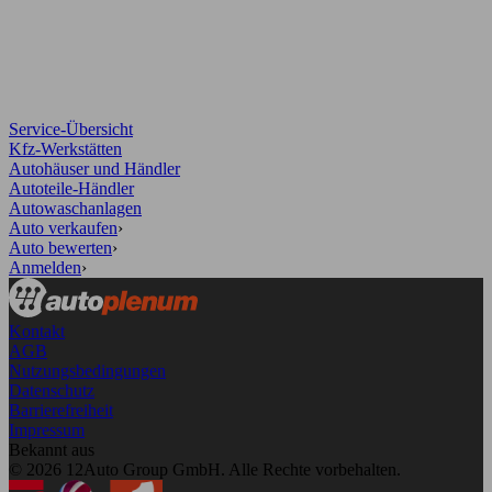
Service-Übersicht
Kfz-Werkstätten
Autohäuser und Händler
Autoteile-Händler
Autowaschanlagen
Auto verkaufen
›
Auto bewerten
›
Anmelden
›
Kontakt
AGB
Nutzungsbedingungen
Datenschutz
Barrierefreiheit
Impressum
Bekannt aus
© 2026 12Auto Group GmbH. Alle Rechte vorbehalten.