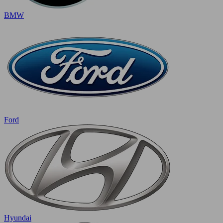
BMW
Ford
Hyundai