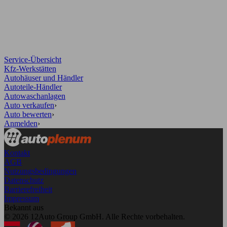
Service-Übersicht
Kfz-Werkstätten
Autohäuser und Händler
Autoteile-Händler
Autowaschanlagen
Auto verkaufen
›
Auto bewerten
›
Anmelden
›
Kontakt
AGB
Nutzungsbedingungen
Datenschutz
Barrierefreiheit
Impressum
Bekannt aus
© 2026 12Auto Group GmbH. Alle Rechte vorbehalten.