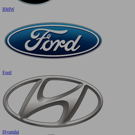
BMW
Ford
Hyundai