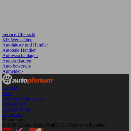
Service-Übersicht
Kfz-Werkstätten
Autohäuser und Händler
Autoteile-Händler
Autowaschanlagen
Auto verkaufen
›
Auto bewerten
›
Anmelden
›
Kontakt
AGB
Nutzungsbedingungen
Datenschutz
Barrierefreiheit
Impressum
Bekannt aus
© 2026 12Auto Group GmbH. Alle Rechte vorbehalten.