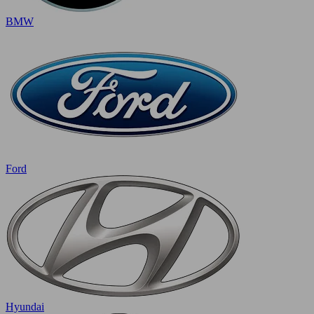
BMW
Ford
Hyundai