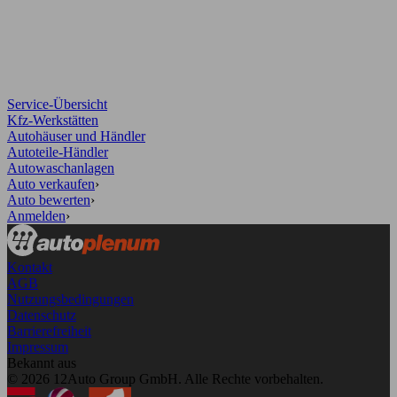
Service-Übersicht
Kfz-Werkstätten
Autohäuser und Händler
Autoteile-Händler
Autowaschanlagen
Auto verkaufen
›
Auto bewerten
›
Anmelden
›
Kontakt
AGB
Nutzungsbedingungen
Datenschutz
Barrierefreiheit
Impressum
Bekannt aus
© 2026 12Auto Group GmbH. Alle Rechte vorbehalten.