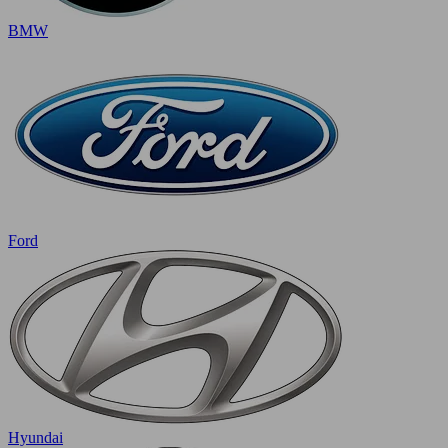
BMW
Ford
Hyundai