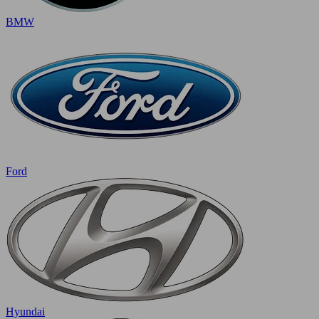
BMW
Ford
Hyundai