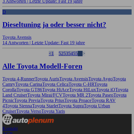
3 Antworten |
Letzte Update: Fast 19 jahre
D
Dieseltuning ja oder besser nicht?
Toyota Avensis
14 Antworten |
Letzte Update: Fast 19 jahre
<
1
…
52
53
54
55
56
>
Alle Toyota Modell-Foren
Toyota 4-Runner
Toyota Auris
Toyota Avensis
Toyota Aygo
Toyota
Camry
Toyota Carina
Toyota Celica
Toyota C-HR
Toyota
Corolla
Toyota GT86
Toyota HiAce
Toyota HiLux
Toyota iQ
Toyota
Land Cruiser
Toyota Mirai/FCV
Toyota MR 2
Toyota Paseo
Toyota
Picnic
Toyota Previa
Toyota Prius
Toyota Proace
Toyota RAV
4
Toyota Sienna
Toyota Starlet
Toyota Supra
Toyota Urban
Cruiser
Toyota Verso
Toyota Yaris
Kontakt
AGB