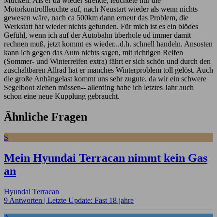
Mucken. Als er da wieder streikte, leuchtete nur die
Motorkontrollleuchte auf, nach Neustart wieder als wenn nichts
gewesen wäre, nach ca 500km dann erneut das Problem, die
Werkstatt hat wieder nichts gefunden. Für mich ist es ein blödes
Gefühl, wenn ich auf der Autobahn überhole ud immer damit
rechnen muß, jetzt kommt es wieder...d.h. schnell handeln. Ansosten
kann ich gegen das Auto nichts sagen, mit richtigen Reifen
(Sommer- und Winterreifen extra) fährt er sich schön und durch den
zuschaltbaren Allrad hat er manches Winterproblem toll gelöst. Auch
die große Anhängelast kommt uns sehr zugute, da wir ein schwere
Segelboot ziehen müssen-- allerding habe ich letztes Jahr auch
schon eine neue Kupplung gebraucht.
Ähnliche Fragen
S
Mein Hyundai Terracan nimmt kein Gas
an
Hyundai Terracan
9 Antworten |
Letzte Update: Fast 18 jahre