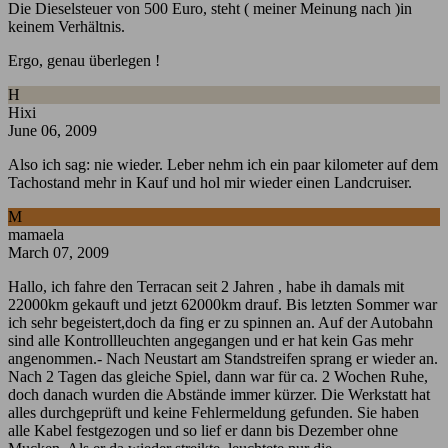
Die Dieselsteuer von 500 Euro, steht ( meiner Meinung nach )in
keinem Verhältnis.
Ergo, genau überlegen !
H
Hixi
June 06, 2009
Also ich sag: nie wieder. Leber nehm ich ein paar kilometer auf dem
Tachostand mehr in Kauf und hol mir wieder einen Landcruiser.
M
mamaela
March 07, 2009
Hallo, ich fahre den Terracan seit 2 Jahren , habe ih damals mit
22000km gekauft und jetzt 62000km drauf. Bis letzten Sommer war
ich sehr begeistert,doch da fing er zu spinnen an. Auf der Autobahn
sind alle Kontrollleuchten angegangen und er hat kein Gas mehr
angenommen.- Nach Neustart am Standstreifen sprang er wieder an.
Nach 2 Tagen das gleiche Spiel, dann war für ca. 2 Wochen Ruhe,
doch danach wurden die Abstände immer kürzer. Die Werkstatt hat
alles durchgeprüft und keine Fehlermeldung gefunden. Sie haben
alle Kabel festgezogen und so lief er dann bis Dezember ohne