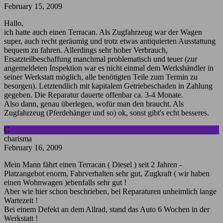
February 15, 2009
Hallo,
ich hatte auch einen Terracan. Als Zugfahrzeug war der Wagen
super, auch recht geräumig und trotz etwas antiquierten Ausstattung
bequem zu fahren. Allerdings sehr hoher Verbrauch,
Ersatzteilbeschaffung manchmal problematisch und teuer (zur
angemeldeten Inspektion war es nicht einmal dem Werkshändler in
seiner Werkstatt möglich, alle benötigten Teile zum Termin zu
besorgen). Letztendlich mit kapitalem Getriebeschaden in Zahlung
gegeben. Die Reparatur dauerte offenbar ca. 3-4 Monate.
Also dann, genau überlegen, wofür man den braucht. Als
Zugfahrzeug (Pferdehänger und so) ok, sonst gibt's echt besseres.
C
charisma
February 16, 2009
Mein Mann fährt einen Terracan ( Diesel ) seit 2 Jahren -
Platzangebot enorm, Fahrverhalten sehr gut, Zugkraft ( wir haben
einen Wohnwagen )ebenfalls sehr gut !
Aber wie hier schon beschrieben, bei Reparaturen unheimlich lange
Wartezeit !
Bei einem Defekt an dem Allrad, stand das Auto 6 Wochen in der
Werkstatt !