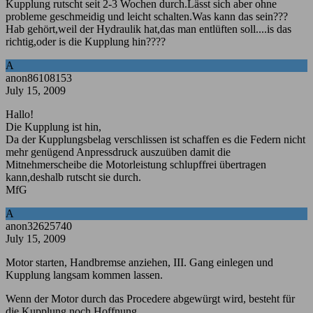
Kupplung rutscht seit 2-3 Wochen durch.Lässt sich aber ohne
probleme geschmeidig und leicht schalten.Was kann das sein???
Hab gehört,weil der Hydraulik hat,das man entlüften soll....is das
richtig,oder is die Kupplung hin????
A
anon86108153
July 15, 2009
Hallo!
Die Kupplung ist hin,
Da der Kupplungsbelag verschlissen ist schaffen es die Federn nicht
mehr genügend Anpressdruck auszuüben damit die
Mitnehmerscheibe die Motorleistung schlupffrei übertragen
kann,deshalb rutscht sie durch.
MfG
A
anon32625740
July 15, 2009
Motor starten, Handbremse anziehen, III. Gang einlegen und
Kupplung langsam kommen lassen.
Wenn der Motor durch das Procedere abgewürgt wird, besteht für
die Kupplung noch Hoffnung.