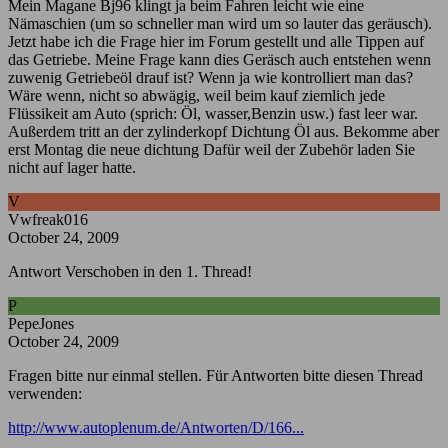
Mein Magane Bj96 klingt ja beim Fahren leicht wie eine
Nämaschien (um so schneller man wird um so lauter das geräusch).
Jetzt habe ich die Frage hier im Forum gestellt und alle Tippen auf
das Getriebe. Meine Frage kann dies Geräsch auch entstehen wenn
zuwenig Getriebeöl drauf ist? Wenn ja wie kontrolliert man das?
Wäre wenn, nicht so abwägig, weil beim kauf ziemlich jede
Flüssikeit am Auto (sprich: Öl, wasser,Benzin usw.) fast leer war.
Außerdem tritt an der zylinderkopf Dichtung Öl aus. Bekomme aber
erst Montag die neue dichtung Dafür weil der Zubehör laden Sie
nicht auf lager hatte.
V
Vwfreak016
October 24, 2009
Antwort Verschoben in den 1. Thread!
P
PepeJones
October 24, 2009
Fragen bitte nur einmal stellen. Für Antworten bitte diesen Thread
verwenden:
http://www.autoplenum.de/Antworten/D/166...