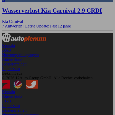
Wasserverlust Kia Carnival 2.9 CRDI
Kia Carnival
7 Antworten |
Letzte Update: Fast 12 jahre
Kontakt
AGB
Nutzungsbedingungen
Datenschutz
Barrierefreiheit
Impressum
Bekannt aus
© 2026 12Auto Group GmbH. Alle Rechte vorbehalten.
Kontakt
Datenschutz
AGB
Impressum
Barrierefreiheit
Nutzungsbedingungen