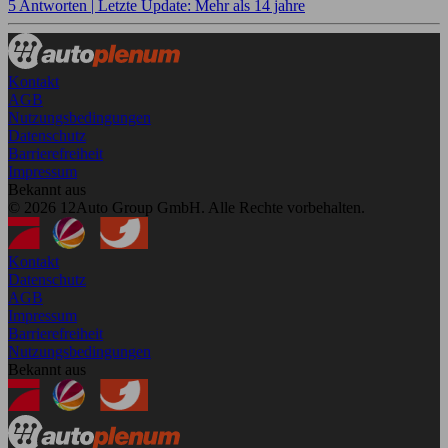
5 Antworten |
Letzte Update: Mehr als 14 jahre
Kontakt
AGB
Nutzungsbedingungen
Datenschutz
Barrierefreiheit
Impressum
Bekannt aus
© 2026 12Auto Group GmbH. Alle Rechte vorbehalten.
Kontakt
Datenschutz
AGB
Impressum
Barrierefreiheit
Nutzungsbedingungen
Bekannt aus