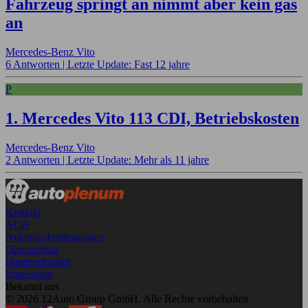
Fahrzeug springt an nimmt aber kein gas
an
Mercedes-Benz Vito
6 Antworten |
Letzte Update: Fast 12 jahre
P
1. Mercedes Vito 113 CDI, Betriebskosten
Mercedes-Benz Vito
2 Antworten |
Letzte Update: Mehr als 11 jahre
Kontakt
AGB
Nutzungsbedingungen
Datenschutz
Barrierefreiheit
Impressum
Bekannt aus
© 2026 12Auto Group GmbH. Alle Rechte vorbehalten.