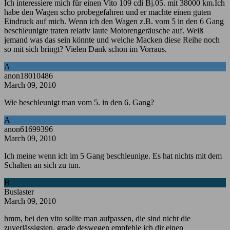
Ich interessiere mich für einen Vito 109 cdi Bj.05. mit 38000 km.Ich
habe den Wagen scho probegefahren und er machte einen guten
Eindruck auf mich. Wenn ich den Wagen z.B. vom 5 in den 6 Gang
beschleunigte traten relativ laute Motorengeräusche auf. Weiß
jemand was das sein könnte und welche Macken diese Reihe noch
so mit sich bringt? Vielen Dank schon im Vorraus.
A
anon18010486
March 09, 2010
Wie beschleunigt man vom 5. in den 6. Gang?
A
anon61699396
March 09, 2010
Ich meine wenn ich im 5 Gang beschleunige. Es hat nichts mit dem
Schalten an sich zu tun.
B
Buslaster
March 09, 2010
hmm, bei den vito sollte man aufpassen, die sind nicht die
zuverlässigsten. grade deswegen empfehle ich dir einen