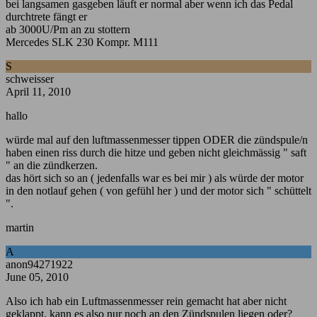
bei langsamen gasgeben läuft er normal aber wenn ich das Pedal
durchtrete fängt er
ab 3000U/Pm an zu stottern
Mercedes SLK 230 Kompr. M111
S
schweisser
April 11, 2010
hallo
würde mal auf den luftmassenmesser tippen ODER die zündspule/n
haben einen riss durch die hitze und geben nicht gleichmässig " saft
" an die zündkerzen.
das hört sich so an ( jedenfalls war es bei mir ) als würde der motor
in den notlauf gehen ( von gefühl her ) und der motor sich " schüttelt
".
martin
A
anon94271922
June 05, 2010
Also ich hab ein Luftmassenmesser rein gemacht hat aber nicht
geklappt, kann es also nur noch an den Zündspulen liegen oder?