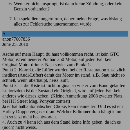
Wenn er nicht anspringt, ist dann keine Zündung, oder kein
Benzin vorhanden?
Ich spekuliere ungern rum, daher meine Frage, was bislang
alles zur Fehlersuche unternommen wurde.
A
anon77007836
June 25, 2010
Asche auf mein Haupt, du hast vollkommen recht, ist kein GTO
Motor, ist ein neuerer Pontiac 350 Motor, auf jeden Fall kein
Original Motor drinne. Naja soviel zum Punkt 1.
Punkt 2. Korrekt, die Lüfter wurden bei der Restauration zusätzlich
instlliert (Audi-Lüfter) damit der Motor im stand, z.B. Stau nicht so
schnell, wenn überhaupt, heiss läuft.
Punkt 3. Ja die Kiste ist nicht original so wie er vom Band gelaufen
ist, tortzdem ist der Zustand ein Original, wird auf jeden Fall kein
anderes wie dieses geben. (Kleine Anmerkung 2008 zweiter Platz
bei HH Street Mag. Ponycar contest)
Ja er hat halbautomatischen Choke, kein manueller! Und es ist ein
Holley Doppelvergaser dran. Welcher Krümmer dran hängt kann
ich so jetzt nicht beantworten.
4. Auch zu 4 kann ich aus dem Stand keine Info geben, da ich es
(noch) nicht weiss.