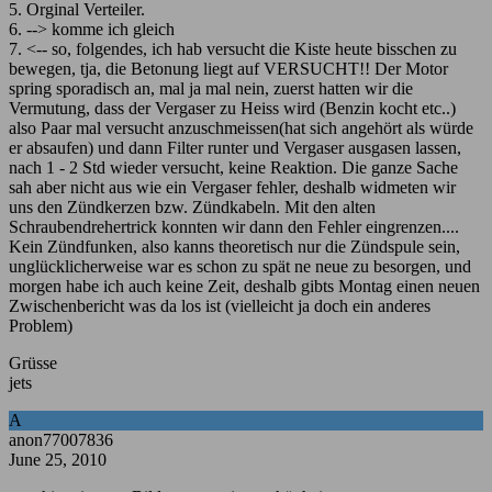
5. Orginal Verteiler.
6. --> komme ich gleich
7. <-- so, folgendes, ich hab versucht die Kiste heute bisschen zu
bewegen, tja, die Betonung liegt auf VERSUCHT!! Der Motor
spring sporadisch an, mal ja mal nein, zuerst hatten wir die
Vermutung, dass der Vergaser zu Heiss wird (Benzin kocht etc..)
also Paar mal versucht anzuschmeissen(hat sich angehört als würde
er absaufen) und dann Filter runter und Vergaser ausgasen lassen,
nach 1 - 2 Std wieder versucht, keine Reaktion. Die ganze Sache
sah aber nicht aus wie ein Vergaser fehler, deshalb widmeten wir
uns den Zündkerzen bzw. Zündkabeln. Mit den alten
Schraubendrehertrick konnten wir dann den Fehler eingrenzen....
Kein Zündfunken, also kanns theoretisch nur die Zündspule sein,
unglücklicherweise war es schon zu spät ne neue zu besorgen, und
morgen habe ich auch keine Zeit, deshalb gibts Montag einen neuen
Zwischenbericht was da los ist (vielleicht ja doch ein anderes
Problem)
Grüsse
jets
A
anon77007836
June 25, 2010