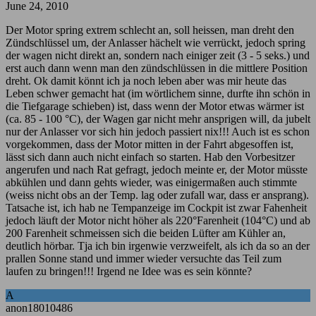
June 24, 2010
Der Motor spring extrem schlecht an, soll heissen, man dreht den
Zündschlüssel um, der Anlasser hächelt wie verrückt, jedoch spring
der wagen nicht direkt an, sondern nach einiger zeit (3 - 5 seks.) und
erst auch dann wenn man den zündschlüssen in die mittlere Position
dreht. Ok damit könnt ich ja noch leben aber was mir heute das
Leben schwer gemacht hat (im wörtlichem sinne, durfte ihn schön in
die Tiefgarage schieben) ist, dass wenn der Motor etwas wärmer ist
(ca. 85 - 100 °C), der Wagen gar nicht mehr ansprigen will, da jubelt
nur der Anlasser vor sich hin jedoch passiert nix!!! Auch ist es schon
vorgekommen, dass der Motor mitten in der Fahrt abgesoffen ist,
lässt sich dann auch nicht einfach so starten. Hab den Vorbesitzer
angerufen und nach Rat gefragt, jedoch meinte er, der Motor müsste
abkühlen und dann gehts wieder, was einigermaßen auch stimmte
(weiss nicht obs an der Temp. lag oder zufall war, dass er ansprang).
Tatsache ist, ich hab ne Tempanzeige im Cockpit ist zwar Fahenheit
jedoch läuft der Motor nicht höher als 220°Farenheit (104°C) und ab
200 Farenheit schmeissen sich die beiden Lüfter am Kühler an,
deutlich hörbar. Tja ich bin irgenwie verzweifelt, als ich da so an der
prallen Sonne stand und immer wieder versuchte das Teil zum
laufen zu bringen!!! Irgend ne Idee was es sein könnte?
A
anon18010486