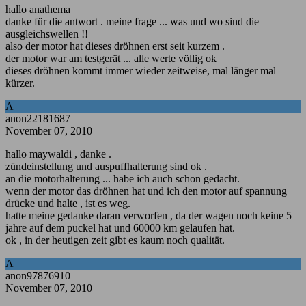
hallo anathema
danke für die antwort . meine frage ... was und wo sind die
ausgleichswellen !!
also der motor hat dieses dröhnen erst seit kurzem .
der motor war am testgerät ... alle werte völlig ok
dieses dröhnen kommt immer wieder zeitweise, mal länger mal
kürzer.
A
anon22181687
November 07, 2010
hallo maywaldi , danke .
zündeinstellung und auspuffhalterung sind ok .
an die motorhalterung ... habe ich auch schon gedacht.
wenn der motor das dröhnen hat und ich den motor auf spannung
drücke und halte , ist es weg.
hatte meine gedanke daran verworfen , da der wagen noch keine 5
jahre auf dem puckel hat und 60000 km gelaufen hat.
ok , in der heutigen zeit gibt es kaum noch qualität.
A
anon97876910
November 07, 2010