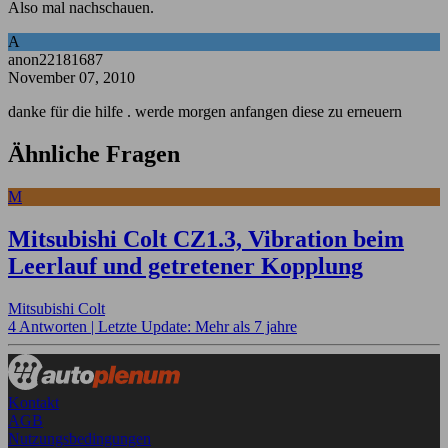
Also mal nachschauen.
A
anon22181687
November 07, 2010
danke für die hilfe . werde morgen anfangen diese zu erneuern
Ähnliche Fragen
M
Mitsubishi Colt CZ1.3, Vibration beim
Leerlauf und getretener Kopplung
Mitsubishi Colt
4 Antworten |
Letzte Update: Mehr als 7 jahre
Kontakt
AGB
Nutzungsbedingungen