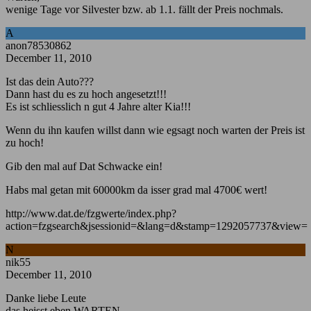
wenige Tage vor Silvester bzw. ab 1.1. fällt der Preis nochmals.
A
anon78530862
December 11, 2010
Ist das dein Auto???
Dann hast du es zu hoch angesetzt!!!
Es ist schliesslich n gut 4 Jahre alter Kia!!!
Wenn du ihn kaufen willst dann wie egsagt noch warten der Preis ist
zu hoch!
Gib den mal auf Dat Schwacke ein!
Habs mal getan mit 60000km da isser grad mal 4700€ wert!
http://www.dat.de/fzgwerte/index.php?
action=fzgsearch&jsessionid=&lang=d&stamp=1292057737&view=
N
nik55
December 11, 2010
Danke liebe Leute
das heisst eben WARTEN