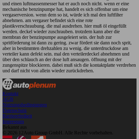
und einen luftmassenmesser hat er auch noch nicht. wenn er eine
mechanische benzinpumpe hat, handelt es sich offenbar um eine
vergaserversion. wenn dem so ist, würde ich mal den luftfilter
abnehmen. am vergaser befindet sich eine rote
plastikverschraubung. die mal ausdrehen. hier muß öl eingefüllt
werden. deckel wieder zuschrauben. trotzdem kann aber die
membran der benzinpumpe ausgeleiert sein. der hub zur
spritförderung ist dann zu gering. zwar fördert sie dann noch sprit,
aber in bestimmten drehzahlen zu wenig. die unterdruckdose am
verteiler kann defekt sein. mal den verteilerdeckel abnehmen und
über den schlauch an der dose luft ansaugen. öffnung mit der
zungenspitze blockieren. dabei muß sich die kontaktplatte verdrehen
und darf nicht von allein wieder zurückdrehen.
Kontakt
AGB
Nutzungsbedingungen
Datenschutz
Barrierefreiheit
Impressum
Bekannt aus
© 2026 12Auto Group GmbH. Alle Rechte vorbehalten.