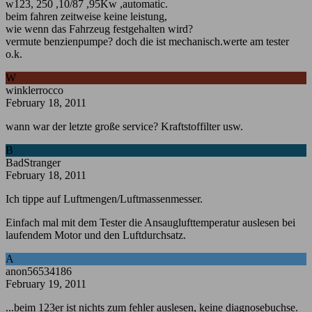
w123, 250 ,10/87 ,95Kw ,automatic.
beim fahren zeitweise keine leistung,
wie wenn das Fahrzeug festgehalten wird?
vermute benzienpumpe? doch die ist mechanisch.werte am tester
o.k.
W
winklerrocco
February 18, 2011
wann war der letzte große service? Kraftstoffilter usw.
B
BadStranger
February 18, 2011
Ich tippe auf Luftmengen/Luftmassenmesser.
Einfach mal mit dem Tester die Ansauglufttemperatur auslesen bei
laufendem Motor und den Luftdurchsatz.
A
anon56534186
February 19, 2011
...beim 123er ist nichts zum fehler auslesen, keine diagnosebuchse.