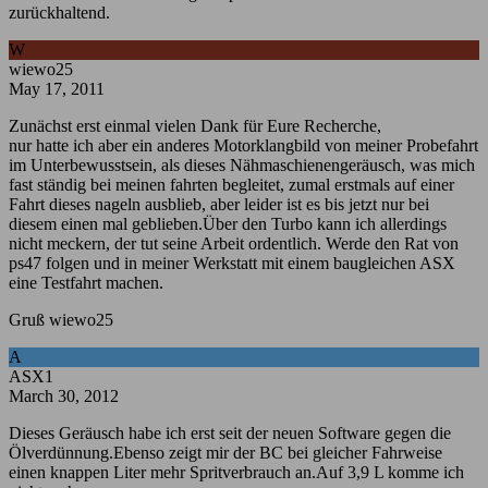
zurückhaltend.
W
wiewo25
May 17, 2011
Zunächst erst einmal vielen Dank für Eure Recherche,
nur hatte ich aber ein anderes Motorklangbild von meiner Probefahrt
im Unterbewusstsein, als dieses Nähmaschienengeräusch, was mich
fast ständig bei meinen fahrten begleitet, zumal erstmals auf einer
Fahrt dieses nageln ausblieb, aber leider ist es bis jetzt nur bei
diesem einen mal geblieben.Über den Turbo kann ich allerdings
nicht meckern, der tut seine Arbeit ordentlich. Werde den Rat von
ps47 folgen und in meiner Werkstatt mit einem baugleichen ASX
eine Testfahrt machen.
Gruß wiewo25
A
ASX1
March 30, 2012
Dieses Geräusch habe ich erst seit der neuen Software gegen die
Ölverdünnung.Ebenso zeigt mir der BC bei gleicher Fahrweise
einen knappen Liter mehr Spritverbrauch an.Auf 3,9 L komme ich