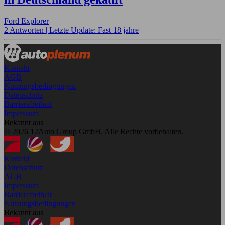
Ford Explorer
2 Antworten |
Letzte Update: Fast 18 jahre
Kontakt
AGB
Nutzungsbedingungen
Datenschutz
Barrierefreiheit
Impressum
Bekannt aus
© 2026 12Auto Group GmbH. Alle Rechte vorbehalten.
Kontakt
Datenschutz
AGB
Impressum
Barrierefreiheit
Nutzungsbedingungen
Bekannt aus