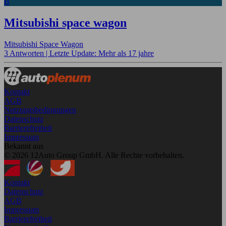
B
Mitsubishi space wagon
Mitsubishi Space Wagon
3 Antworten |
Letzte Update: Mehr als 17 jahre
Kontakt
AGB
Nutzungsbedingungen
Datenschutz
Barrierefreiheit
Impressum
Bekannt aus
© 2026 12Auto Group GmbH. Alle Rechte vorbehalten.
Kontakt
Datenschutz
AGB
Impressum
Barrierefreiheit