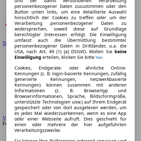
und der damit verbundenen Verarbeitung
personenbezogener Daten zuzustimmen oder den
Button unten links, um eine detaillierte Auswahl
hinsichtlich der Cookies zu treffen oder um der
Verarbeitung personenbezogener Daten zu
widersprechen, soweit diese auf Grundlage
berechtigter Interessen erfolgt. Die Einwilligung
umfasst auch die Übermittlung bestimmter
Toyota
personenbezogener Daten in Drittländer, u.a. die
USA, nach Art. 49 (1) (a) DSGVO. Wollen Sie
keine
Einwilligung
erteilen, klicken Sie bitte
.
hier
Cookies, Endgeräte- oder ähnliche Online-
Kennungen (z. B. login-basierte Kennungen, zufällig
generierte Kennungen, netzwerkbasierte
Kennungen) können zusammen mit anderen
Informationen (z. B. Browsertyp und
Browserinformationen, Sprache, Bildschirmgröße,
unterstützte Technologien usw.) auf Ihrem Endgerät
gespeichert oder von dort ausgelesen werden, um
es jedes Mal wiederzuerkennen, wenn es eine App
VW
oder einer Webseite aufruft. Dies geschieht für
Forum
einen oder mehrere der hier aufgeführten
Verarbeitungszwecke.
Sie können Ihre Präferenzen jederzeit anpassen und