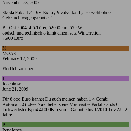
November 28, 2007
Skoda Fabia 1.4 16V Extra ,Privatverkauf ,also wohl ohne
Gebrauchtwagengarantie ?
Bj. Okt.2004, 4,5-Türer, 52000 km, 55 kW
optisch und technisch o.k.mit einem satz Winterreifen
7.900 Euro
M
MOAS
February 12, 2009
Find ich zu teuer.
J
Joachimw
June 21, 2009
Für 8.ooo Euro kannst Du auch meinen haben 1,4 Combi
Automatic,Großes Navi beheitsbare Vordersitze Parkdistands 6
fachwechsler Bj.o4 41000Km,scoda Garantie bis 1/2010.Tüv AU 2
Jahre
P
PepeJones