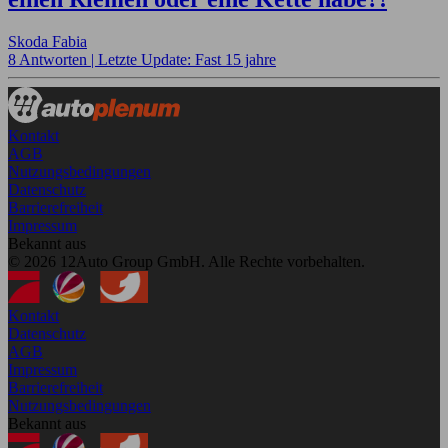
Skoda Fabia
8 Antworten |
Letzte Update: Fast 15 jahre
Kontakt
AGB
Nutzungsbedingungen
Datenschutz
Barrierefreiheit
Impressum
Bekannt aus
© 2026 12Auto Group GmbH. Alle Rechte vorbehalten.
Kontakt
Datenschutz
AGB
Impressum
Barrierefreiheit
Nutzungsbedingungen
Bekannt aus