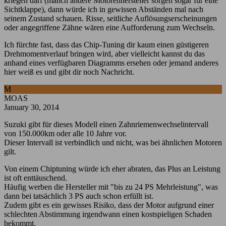
kriegen darf (manch andere Motorenhersteller sorgen sogar für eine
Sichtklappe), dann würde ich in gewissen Abständen mal nach
seinem Zustand schauen. Risse, seitliche Auflösungserscheinungen
oder angegriffene Zähne wären eine Aufforderung zum Wechseln.
Ich fürchte fast, dass das Chip-Tuning dir kaum einen güstigeren
Drehmomentverlauf bringen wird, aber vielleicht kannst du das
anhand eines verfügbaren Diagramms ersehen oder jemand anderes
hier weiß es und gibt dir noch Nachricht.
M
MOAS
January 30, 2014
Suzuki gibt für dieses Modell einen Zahnriemenwechselintervall
von 150.000km oder alle 10 Jahre vor.
Dieser Intervall ist verbindlich und nicht, was bei ähnlichen Motoren
gilt.
Von einem Chiptuning würde ich eher abraten, das Plus an Leistung
ist oft enttäuschend.
Häufig werben die Hersteller mit "bis zu 24 PS Mehrleistung", was
dann bei tatsächlich 3 PS auch schon erfüllt ist.
Zudem gibt es ein gewisses Risiko, dass der Motor aufgrund einer
schlechten Abstimmung irgendwann einen kostspieligen Schaden
bekommt.