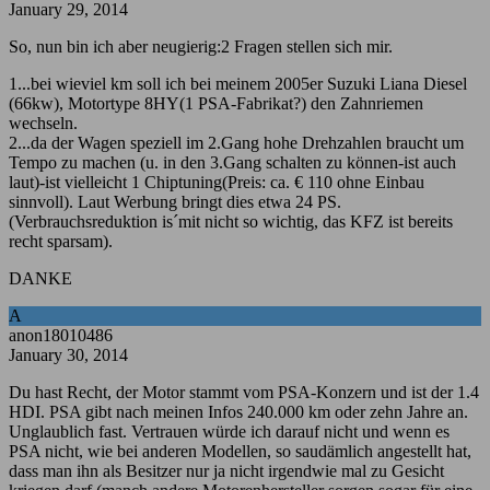
January 29, 2014
So, nun bin ich aber neugierig:2 Fragen stellen sich mir.
1...bei wieviel km soll ich bei meinem 2005er Suzuki Liana Diesel
(66kw), Motortype 8HY(1 PSA-Fabrikat?) den Zahnriemen
wechseln.
2...da der Wagen speziell im 2.Gang hohe Drehzahlen braucht um
Tempo zu machen (u. in den 3.Gang schalten zu können-ist auch
laut)-ist vielleicht 1 Chiptuning(Preis: ca. € 110 ohne Einbau
sinnvoll). Laut Werbung bringt dies etwa 24 PS.
(Verbrauchsreduktion is´mit nicht so wichtig, das KFZ ist bereits
recht sparsam).
DANKE
A
anon18010486
January 30, 2014
Du hast Recht, der Motor stammt vom PSA-Konzern und ist der 1.4
HDI. PSA gibt nach meinen Infos 240.000 km oder zehn Jahre an.
Unglaublich fast. Vertrauen würde ich darauf nicht und wenn es
PSA nicht, wie bei anderen Modellen, so saudämlich angestellt hat,
dass man ihn als Besitzer nur ja nicht irgendwie mal zu Gesicht