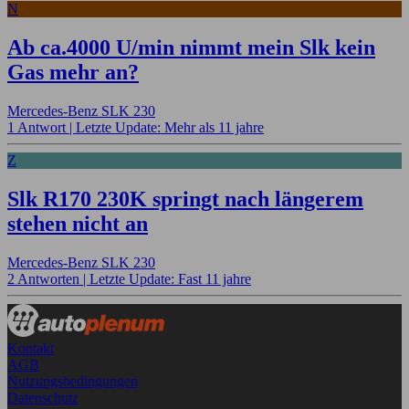
N
Ab ca.4000 U/min nimmt mein Slk kein
Gas mehr an?
Mercedes-Benz SLK 230
1 Antwort |
Letzte Update: Mehr als 11 jahre
Z
Slk R170 230K springt nach längerem
stehen nicht an
Mercedes-Benz SLK 230
2 Antworten |
Letzte Update: Fast 11 jahre
Kontakt
AGB
Nutzungsbedingungen
Datenschutz