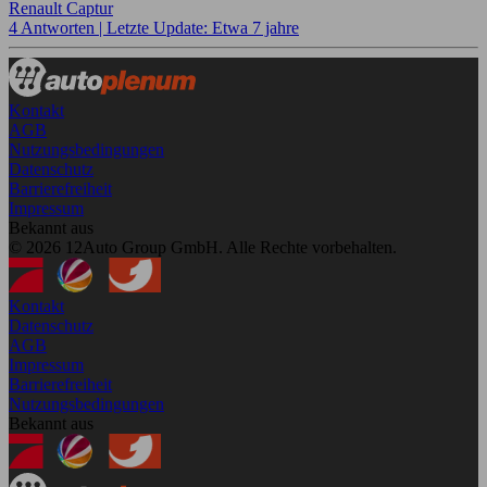
Renault Captur
4 Antworten |
Letzte Update: Etwa 7 jahre
Kontakt
AGB
Nutzungsbedingungen
Datenschutz
Barrierefreiheit
Impressum
Bekannt aus
© 2026 12Auto Group GmbH. Alle Rechte vorbehalten.
Kontakt
Datenschutz
AGB
Impressum
Barrierefreiheit
Nutzungsbedingungen
Bekannt aus