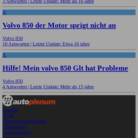
3 Antworten |
Letzte Update: Mehr als 16 jahre
A
Volvo 850 der Motor sprigt nicht an
Volvo 850
10 Antworten |
Letzte Update: Etwa 16 jahre
A
Hilfe! Mein volvo 850 Glt hat Probleme
Volvo 850
4 Antworten |
Letzte Update: Mehr als 15 jahre
Kontakt
AGB
Nutzungsbedingungen
Datenschutz
Barrierefreiheit
Impressum