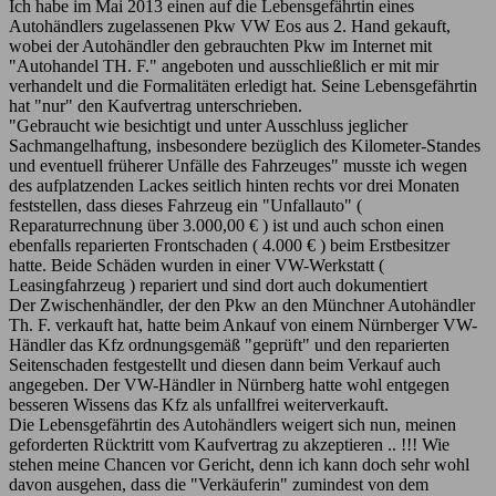
Ich habe im Mai 2013 einen auf die Lebensgefährtin eines
Autohändlers zugelassenen Pkw VW Eos aus 2. Hand gekauft,
wobei der Autohändler den gebrauchten Pkw im Internet mit
"Autohandel TH. F." angeboten und ausschließlich er mit mir
verhandelt und die Formalitäten erledigt hat. Seine Lebensgefährtin
hat "nur" den Kaufvertrag unterschrieben.
"Gebraucht wie besichtigt und unter Ausschluss jeglicher
Sachmangelhaftung, insbesondere bezüglich des Kilometer-Standes
und eventuell früherer Unfälle des Fahrzeuges" musste ich wegen
des aufplatzenden Lackes seitlich hinten rechts vor drei Monaten
feststellen, dass dieses Fahrzeug ein "Unfallauto" (
Reparaturrechnung über 3.000,00 € ) ist und auch schon einen
ebenfalls reparierten Frontschaden ( 4.000 € ) beim Erstbesitzer
hatte. Beide Schäden wurden in einer VW-Werkstatt (
Leasingfahrzeug ) repariert und sind dort auch dokumentiert
Der Zwischenhändler, der den Pkw an den Münchner Autohändler
Th. F. verkauft hat, hatte beim Ankauf von einem Nürnberger VW-
Händler das Kfz ordnungsgemäß "geprüft" und den reparierten
Seitenschaden festgestellt und diesen dann beim Verkauf auch
angegeben. Der VW-Händler in Nürnberg hatte wohl entgegen
besseren Wissens das Kfz als unfallfrei weiterverkauft.
Die Lebensgefährtin des Autohändlers weigert sich nun, meinen
geforderten Rücktritt vom Kaufvertrag zu akzeptieren .. !!! Wie
stehen meine Chancen vor Gericht, denn ich kann doch sehr wohl
davon ausgehen, dass die "Verkäuferin" zumindest von dem